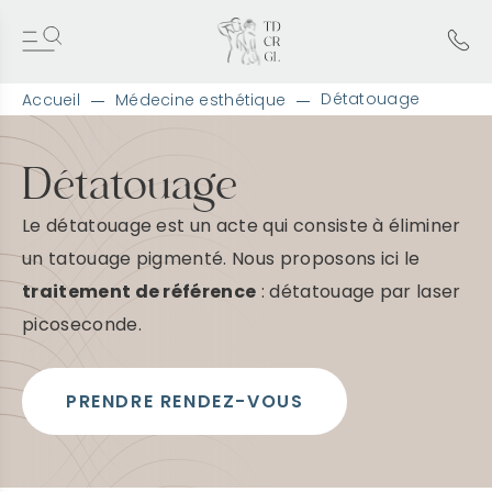
Détatouage
Accueil
Médecine esthétique
A
l
l
Détatouage
e
r
Le détatouage est un acte qui consiste à éliminer
d
i
un tatouage pigmenté. Nous proposons ici le
r
traitement de référence
: détatouage par laser
e
c
picoseconde.
t
e
m
e
PRENDRE RENDEZ-VOUS
n
t
a
u