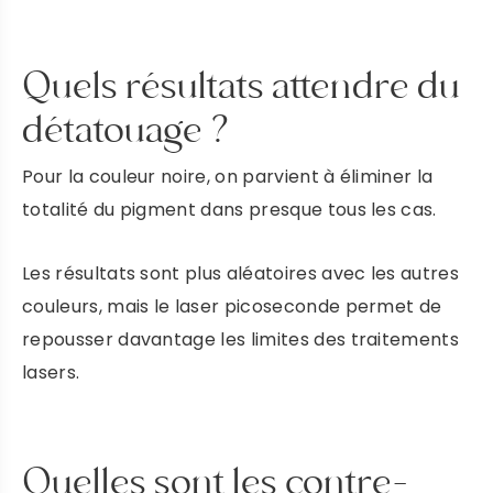
Prendre rendez-vous
Quels résultats attendre du
détatouage ?
DR ROBIOLLE
Pour la couleur noire, on parvient à éliminer la
PRENDRE RENDEZ-VOUS
totalité du pigment dans presque tous les cas.
DR DULY
Les résultats sont plus aléatoires avec les autres
couleurs, mais le laser picoseconde permet de
repousser davantage les limites des traitements
PRENDRE RENDEZ VOUS
lasers.
DR LAFAYE
Quelles sont les contre-