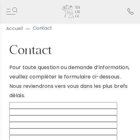
Contact
Accueil
A
l
Contact
l
e
r
d
Pour toute question ou demande d’information,
i
veuillez compléter le formulaire ci-dessous.
r
e
Nous reviendrons vers vous dans les plus brefs
c
t
délais.
e
m
e
n
t
a
u