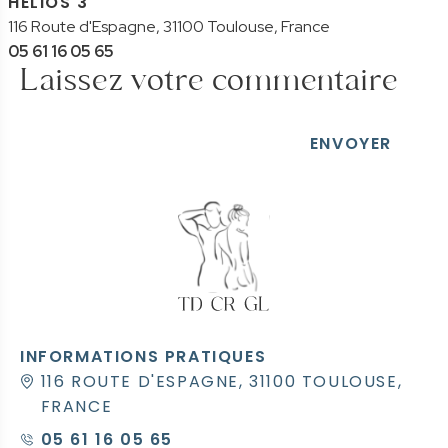
HELIOS 3
116 Route d'Espagne, 31100 Toulouse, France
PRENDRE RENDEZ-VOUS
05 61 16 05 65
Laissez votre commentaire
ENVOYER
INFORMATIONS PRATIQUES
116 ROUTE D'ESPAGNE, 31100 TOULOUSE,
FRANCE
05 61 16 05 65