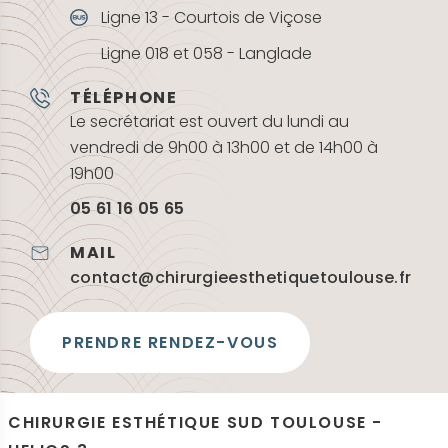
Ligne 13 -
Courtois de Viçose
Ligne 018 et 058 -
Langlade
Prendre rendez-vous
TÉLÉPHONE
Le secrétariat est ouvert du lundi au
DR ROBIOLLE
vendredi de 9h00 à 13h00 et de 14h00 à
19h00
05 61 16 05 65
PRENDRE RENDEZ-VOUS
MAIL
DR DULY
contact@chirurgieesthetiquetoulouse.fr
PRENDRE RENDEZ-VOUS
PRENDRE RENDEZ VOUS
DR LAFAYE
CHIRURGIE ESTHÉTIQUE SUD TOULOUSE -