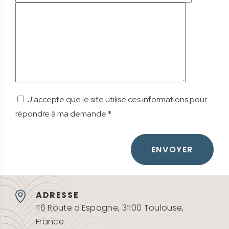
c
o
n
t
e
n
u
J'accepte que le site utilise ces informations pour
répondre à ma demande *
ENVOYER
ADRESSE
116 Route d'Espagne, 31100 Toulouse,
France