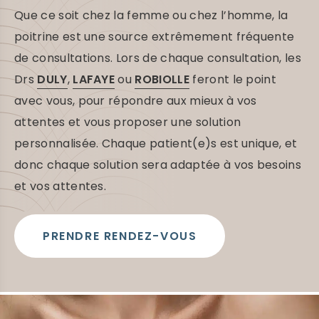
c
Que ce soit chez la femme ou chez l’homme, la
o
n
poitrine est une source extrêmement fréquente
t
de consultations. Lors de chaque consultation, les
e
n
Drs
DULY
,
LAFAYE
ou
ROBIOLLE
feront le point
u
avec vous, pour répondre aux mieux à vos
attentes et vous proposer une solution
personnalisée. Chaque patient(e)s est unique, et
donc chaque solution sera adaptée à vos besoins
et vos attentes.
PRENDRE RENDEZ-VOUS