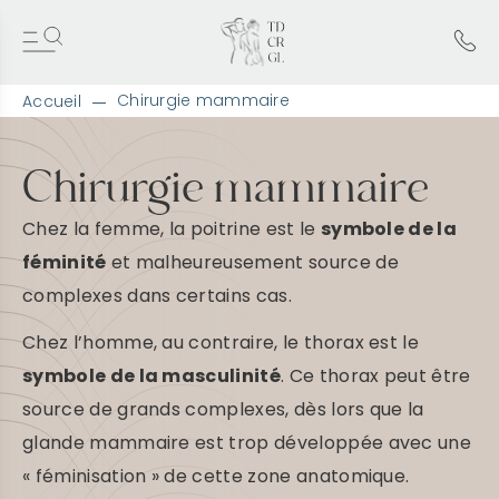
Chirurgie mammaire
Accueil
A
l
l
Chirurgie mammaire
e
r
Chez la femme, la poitrine est le
symbole de la
d
i
féminité
et malheureusement source de
r
complexes dans certains cas.
e
c
t
Chez l’homme, au contraire, le thorax est le
e
symbole de la masculinité
. Ce thorax peut être
m
e
source de grands complexes, dès lors que la
n
glande mammaire est trop développée avec une
t
a
« féminisation » de cette zone anatomique.
u