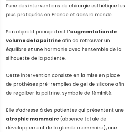
l’une des interventions de chirurgie esthétique les
plus pratiquées en France et dans le monde.
Son objectif principal est
l’augmentation de
volume de la poitrine
afin de retrouver un
Prendre rendez-vous
équilibre et une harmonie avec l’ensemble de la
silhouette de la patiente.
DR ROBIOLLE
Cette intervention consiste en la mise en place
PRENDRE RENDEZ-VOUS
de prothèses pré-remplies de gel de silicone afin
de regalber la poitrine, symbole de féminité.
DR DULY
Elle s’adresse à des patientes qui présentent une
atrophie mammaire
(absence totale de
PRENDRE RENDEZ VOUS
développement de la glande mammaire), une