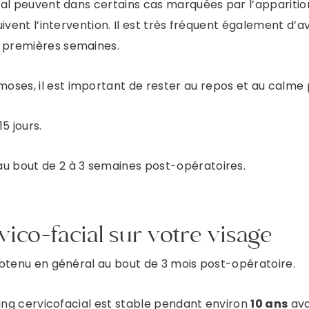
acial peuvent dans certains cas marquées par l’appariti
PRENDRE RENDEZ-VOUS
uivent l’intervention. Il est très fréquent également d’a
s premières semaines.
oses, il est important de rester au repos et au calme 
5 jours.
au bout de 2 à 3 semaines post-opératoires.
rvico-facial sur votre visage
 obtenu en général au bout de 3 mois post-opératoire.
fting cervicofacial est stable pendant environ
10 ans
ava