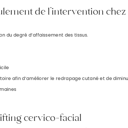
oulement de l’intervention chez 
Prendre rendez-vous
ion du degré d’affaissement des tissus.
DR ROBIOLLE
PRENDRE RENDEZ-VOUS
icile
DR DULY
atoire afin d’améliorer le redrapage cutané et de dimi
emaines
PRENDRE RENDEZ VOUS
DR LAFAYE
ifting cervico-facial