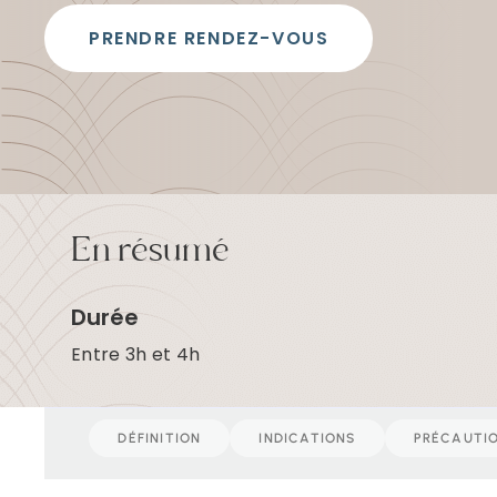
t
a
PRENDRE RENDEZ-VOUS
u
c
o
n
t
e
n
u
En résumé
Durée
Entre 3h et 4h
DÉFINITION
INDICATIONS
PRÉCAUTI