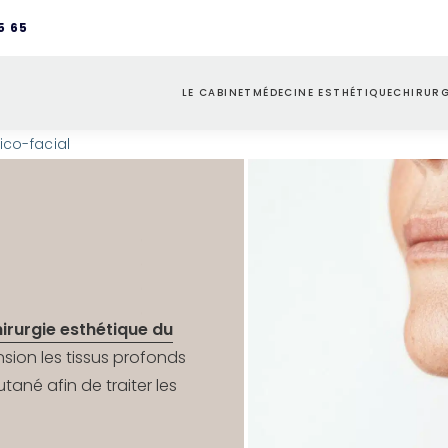
5 65
LE CABINET
MÉDECINE ESTHÉTIQUE
CHIRURG
L’ÉQUIPE
INJECTIONS
VISA
D
vico-facial
PARCOURS PATIENT
TRAITEMENTS LASERS
SEINS
D
PLATEAU TECHNIQUE
REMODELAGE CUTANÉ
SILH
D
INTI
irurgie esthétique du
nsion les tissus profonds
tané afin de traiter les