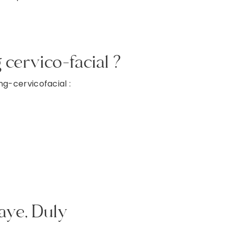
 cervico-facial ?
g-cervicofacial :
faye, Duly