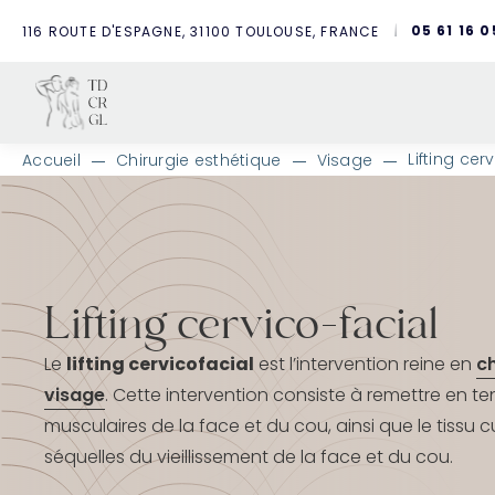
05 61 16 0
116 ROUTE D'ESPAGNE, 31100 TOULOUSE, FRANCE
Lifting cer
Accueil
Chirurgie esthétique
Visage
A
l
l
e
r
d
Lifting cervico-facial
i
r
e
Le
lifting cervicofacial
est l’intervention reine en
ch
c
visage
. Cette intervention consiste à remettre en te
t
e
musculaires de la face et du cou, ainsi que le tissu cu
m
séquelles du vieillissement de la face et du cou.
e
n