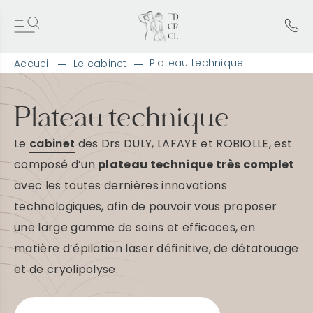
Plateau technique
Accueil
Le cabinet
A
l
l
Plateau technique
e
r
Le
cabinet
des Drs DULY, LAFAYE et ROBIOLLE, est
d
i
composé d’un
plateau technique très complet
r
avec les toutes dernières innovations
e
c
technologiques, afin de pouvoir vous proposer
t
e
une large gamme de soins et efficaces, en
m
matière d’épilation laser définitive, de détatouage
e
n
et de cryolipolyse.
t
a
u