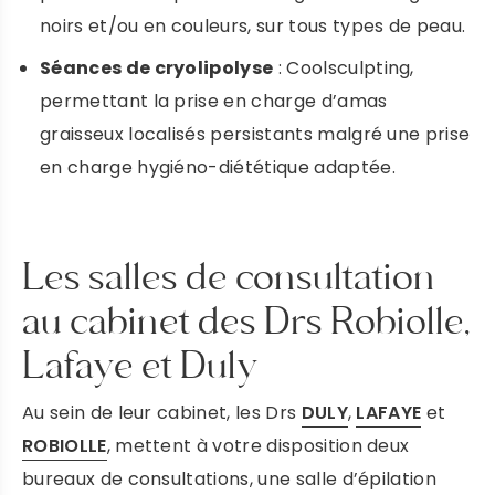
Prendre rendez-vous
noirs et/ou en couleurs, sur tous types de peau.
Séances de cryolipolyse
: Coolsculpting,
DR ROBIOLLE
permettant la prise en charge d’amas
graisseux localisés persistants malgré une prise
PRENDRE RENDEZ-VOUS
en charge hygiéno-diététique adaptée.
DR DULY
Les salles de consultation
PRENDRE RENDEZ VOUS
au cabinet des Drs Robiolle,
Lafaye et Duly
DR LAFAYE
Au sein de leur cabinet, les Drs
DULY
,
LAFAYE
et
ROBIOLLE
, mettent à votre disposition deux
PRENDRE RENDEZ-VOUS
bureaux de consultations, une salle d’épilation