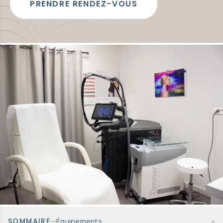
PRENDRE RENDEZ-VOUS
c
o
n
t
e
n
u
SOMMAIRE
Équipements