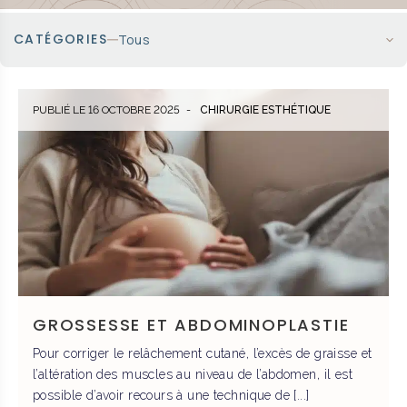
c
o
CATÉGORIES
Tous
n
t
CHIRURGIE ESTHÉTIQUE
e
n
u
PUBLIÉ LE 16 OCTOBRE 2025
CHIRURGIE ESTHÉTIQUE
GROSSESSE ET ABDOMINOPLASTIE
Pour corriger le relâchement cutané, l’excès de graisse et
l’altération des muscles au niveau de l’abdomen, il est
possible d’avoir recours à une technique de [...]