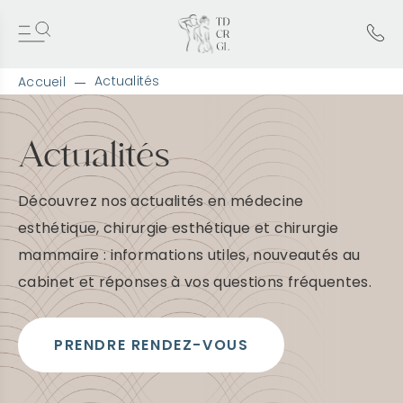
Actualités
Accueil
A
l
l
Actualités
e
r
d
Découvrez nos actualités en médecine
i
r
esthétique, chirurgie esthétique et chirurgie
e
mammaire : informations utiles, nouveautés au
c
t
cabinet et réponses à vos questions fréquentes.
e
m
e
n
PRENDRE RENDEZ-VOUS
t
a
u