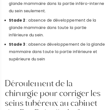
glande mammaire dans la partie inféro-interne
du sein seulement.
Stade 2
: absence de développement de la
glande mammaire dans toute la partie
Prendre rendez-vous
inférieure du sein.
DR ROBIOLLE
Stade 3
: absence développement de la glande
mammaire dans toute la partie inférieure et
supérieure du sein
PRENDRE RENDEZ-VOUS
DR DULY
Déroulement de la
chirurgie pour corriger les
PRENDRE RENDEZ VOUS
seins tubéreux au cabinet
DR LAFAYE