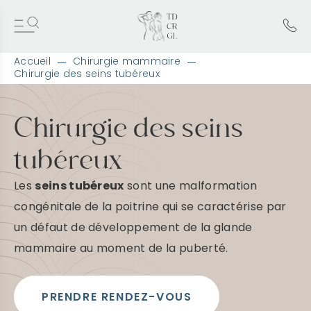
Accueil
Chirurgie mammaire
Chirurgie des seins tubéreux
A
l
l
Chirurgie des seins
e
r
tubéreux
d
i
r
Les
seins tubéreux
sont une malformation
e
congénitale de la poitrine qui se caractérise par
c
t
un défaut de développement de la glande
e
mammaire au moment de la puberté.
m
e
n
t
PRENDRE RENDEZ-VOUS
a