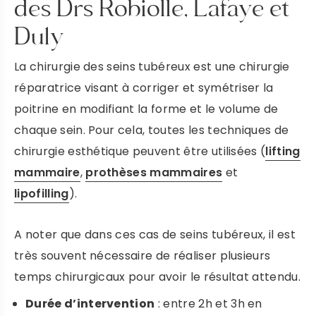
des Drs Robiolle, Lafaye et
Duly
PRENDRE RENDEZ-VOUS
La chirurgie des seins tubéreux est une chirurgie
réparatrice visant à corriger et symétriser la
poitrine en modifiant la forme et le volume de
chaque sein. Pour cela, toutes les techniques de
chirurgie esthétique peuvent être utilisées (
lifting
mammaire
,
prothèses mammaires
et
lipofilling
).
A noter que dans ces cas de seins tubéreux, il est
très souvent nécessaire de réaliser plusieurs
temps chirurgicaux pour avoir le résultat attendu.
Durée d’intervention
: entre 2h et 3h en