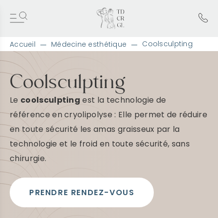
Coolsculpting
Accueil
Médecine esthétique
A
l
l
Coolsculpting
e
r
Le
coolsculpting
est la technologie de
d
i
référence en cryolipolyse : Elle permet de réduire
r
en toute sécurité les amas graisseux par la
e
c
technologie et le froid en toute sécurité, sans
t
e
chirurgie.
m
e
n
PRENDRE RENDEZ-VOUS
t
a
u