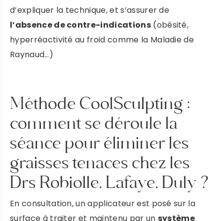
d’expliquer la technique, et s’assurer de
l’absence de contre-indications
(obésité,
hyperréactivité au froid comme la Maladie de
Raynaud…)
Prendre rendez-vous
Méthode CoolSculpting :
comment se déroule la
DR ROBIOLLE
séance pour éliminer les
graisses tenaces chez les
PRENDRE RENDEZ-VOUS
Drs Robiolle, Lafaye, Duly ?
DR DULY
En consultation, un applicateur est posé sur la
surface à traiter et maintenu par un
système